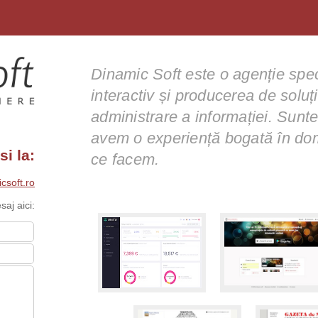
Dinamic Soft este o agenție spec
interactiv și producerea de soluț
administrare a informației. Suntem
avem o experiență bogată în do
si la:
ce facem.
csoft.ro
saj aici: