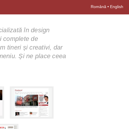
Română
•
English
ializată în design
ii complete de
 tineri și creativi, dar
meniu. Și ne place ceea